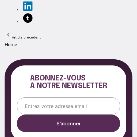
Navigation
Article précédent
de
Home
l’article
ABONNEZ-VOUS
À NOTRE NEWSLETTER
Email*